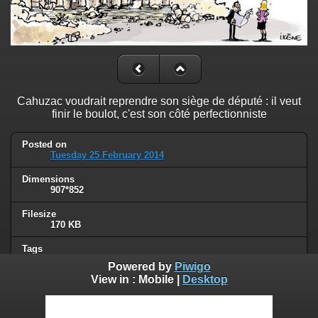
Cahuzac voudrait reprendre son siège de député : il veut
finir le boulot, c'est son côté perfectionniste
Posted on
Tuesday 25 February 2014
Dimensions
907*852
Filesize
170 KB
Tags
politique
Powered by
Piwigo
View in :
Mobile
|
Desktop
Albums
French