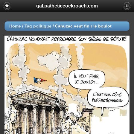
gal.patheticcockroach.com
Home
/
Tag
politique
/
Cahuzac veut finir le boulot