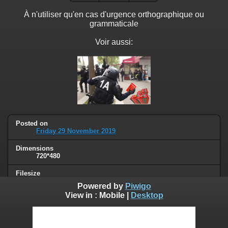
À n'utiliser qu'en cas d'urgence orthographique ou
grammaticale
Voir aussi:
Posted on
Friday 29 November 2019
Dimensions
720*480
Filesize
40 KB
Powered by
Piwigo
View in :
Mobile
|
Desktop
Albums
French
Visits