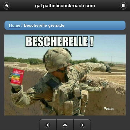
gal.patheticcockroach.com
Home
/
Bescherelle grenade