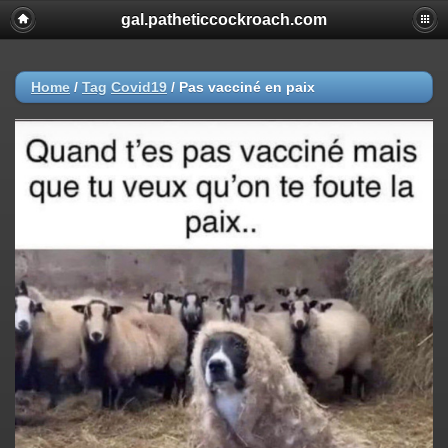
gal.patheticcockroach.com
Home
/
Tag
Covid19
/
Pas vacciné en paix